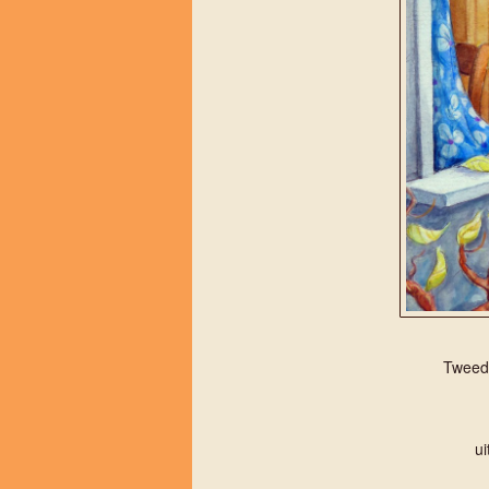
Tweedi
u