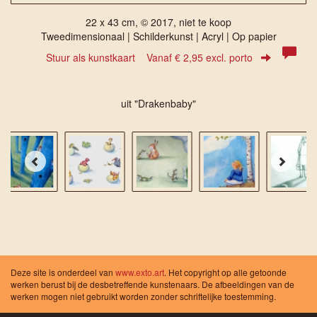
22 x 43 cm, © 2017, niet te koop
Tweedimensionaal | Schilderkunst | Acryl | Op papier
Stuur als kunstkaart
Vanaf € 2,95 excl. porto
uit "Drakenbaby"
Deze site is onderdeel van
www.exto.art
. Het copyright op alle getoonde
werken berust bij de desbetreffende kunstenaars. De afbeeldingen van de
werken mogen niet gebruikt worden zonder schriftelijke toestemming.