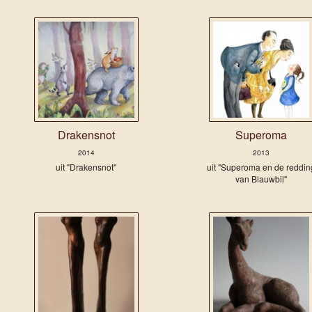
Drakensnot
Superoma
2014
2013
uit "Drakensnot"
uit "Superoma en de reddin
van Blauwbil"