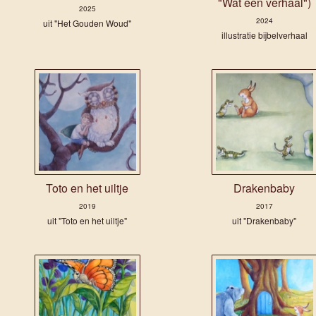
"Wat een verhaal")
2025
2024
uit "Het Gouden Woud"
illustratie bijbelverhaal
Toto en het uiltje
Drakenbaby
2019
2017
uit "Toto en het uiltje"
uit "Drakenbaby"