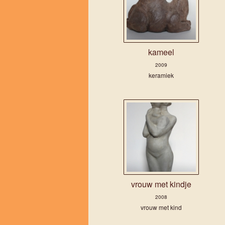
kameel
2009
keramiek
vrouw met kindje
2008
vrouw met kind