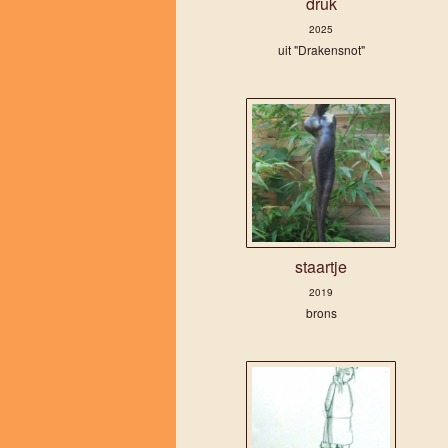
druk
2025
uit "Drakensnot"
staartje
2019
brons