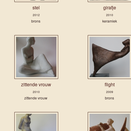
stel
girafje
2012
2010
brons
keramiek
zittende vrouw
flight
2010
2009
zittende vrouw
brons