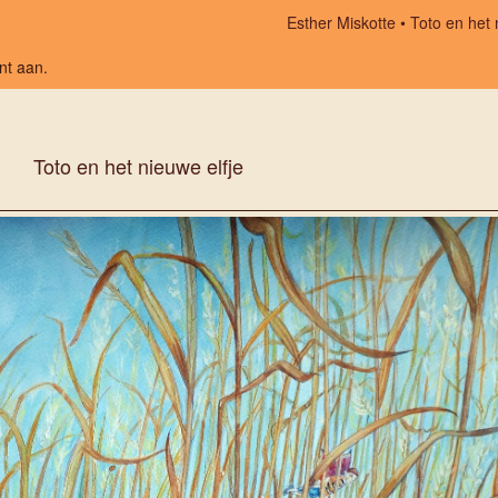
Esther Miskotte
Toto en het 
nt aan
.
Toto en het nieuwe elfje